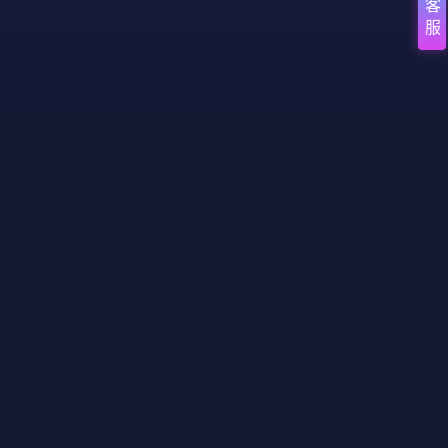
和实验数据。完成星欧开户后，用户可以发布研究成果、申请专
决方案。