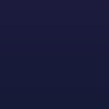
咨询通道，星欧的专业团队凭专