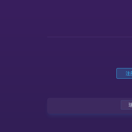
跳转到内容
星欧_星欧平台_ | 注册申请星欧ID账号
首页
企业概述
公司快报
投资者关系
加入我们